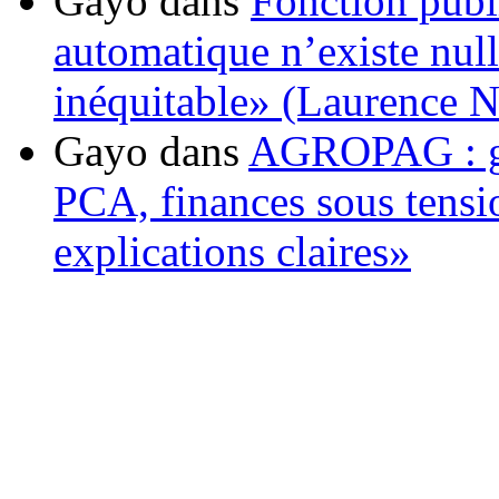
Gayo
dans
Fonction publ
automatique n’existe nulle
inéquitable» (Laurence 
Gayo
dans
AGROPAG : gou
PCA, finances sous tens
explications claires»