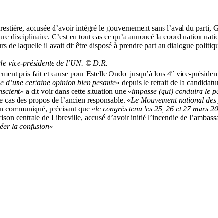
restière, accusée d’avoir intégré le gouvernement sans l’aval du part
re disciplinaire. C’est en tout cas ce qu’a annoncé la coordination nat
s de laquelle il avait dit être disposé à prendre part au dialogue politiq
4e vice-présidente de l’UN. © D.R.
e
ent pris fait et cause pour Estelle Ondo, jusqu’à lors 4
vice-président
ge d’une certaine opinion bien pesante
» depuis le retrait de la candida
nscient
» a dit voir dans cette situation une «
impasse (qui) conduira le p
e cas des propos de l’ancien responsable. «
Le Mouvement national des j
 un communiqué, précisant que «
le congrès tenu les 25, 26 et 27 mars 2
 prison centrale de Libreville, accusé d’avoir initié l’incendie de l’amb
réer la confusion
».