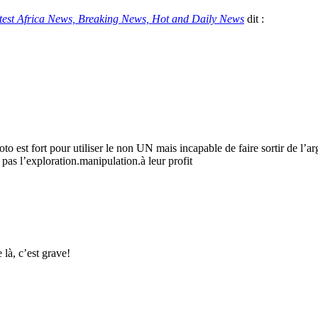
atest Africa News, Breaking News, Hot and Daily News
dit :
to est fort pour utiliser le non UN mais incapable de faire sortir de l’arg
 pas l’exploration.manipulation.à leur profit
 là, c’est grave!