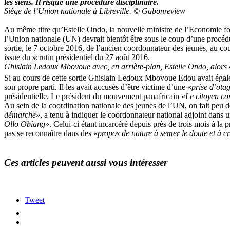
les siens. Il risque une procédure disciplinaire.
Siège de l’Union nationale à Libreville. © Gabonreview
Au même titre qu’Estelle Ondo, la nouvelle ministre de l’Economie fo
l’Union nationale (UN) devrait bientôt être sous le coup d’une procédu
sortie, le 7 octobre 2016, de l’ancien coordonnateur des jeunes, au cour
issue du scrutin présidentiel du 27 août 2016.
Ghislain Ledoux Mbovoue avec, en arrière-plan, Estelle Ondo, alors 
Si au cours de cette sortie Ghislain Ledoux Mbovoue Edou avait égalem
son propre parti. Il les avait accusés d’être victime d’une «
prise d’ota
présidentielle. Le président du mouvement panafricain «
Le citoyen co
Au sein de la coordination nationale des jeunes de l’UN, on fait peu d
démarche
», a tenu à indiquer le coordonnateur national adjoint dans
Ollo Obiang
». Celui-ci étant incarcéré depuis près de trois mois à la
pas se reconnaître dans des «
propos de nature à semer le doute et à c
Ces articles peuvent aussi vous intéresser
Tweet