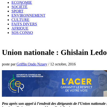
ECONOMIE
SOCIÉTÉ
SPORT
ENVIRONNEMENT
CULTURE
FAITS DIVERS
AFRIQUE
SOS CONSO
Union nationale : Ghislain Led
poste par
Griffin Ondo Nzuey
/
12 octobre, 2016
Peu après son appel à l’endroit des dirigeants de l’Union nationale