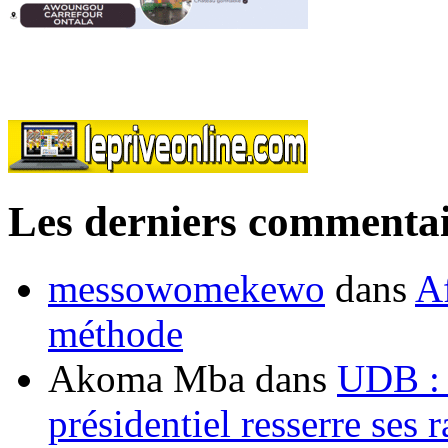
Les derniers commentai
messowomekewo
dans
Af
méthode
Akoma Mba
dans
UDB : u
présidentiel resserre ses