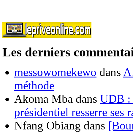
Les derniers commentai
messowomekewo
dans
Af
méthode
Akoma Mba
dans
UDB : u
présidentiel resserre ses
Nfang Obiang
dans
[Bou