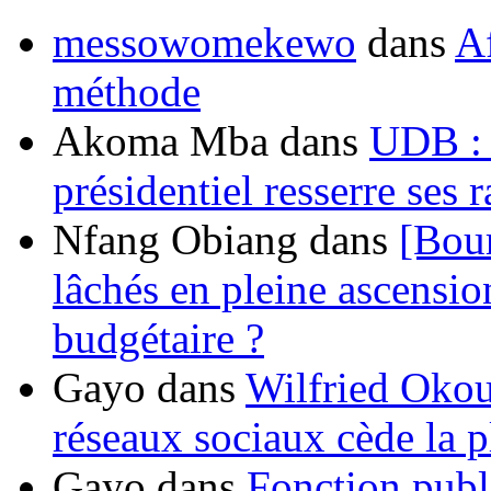
messowomekewo
dans
Af
méthode
Akoma Mba
dans
UDB : u
présidentiel resserre ses
Nfang Obiang
dans
[Bou
lâchés en pleine ascensio
budgétaire ?
Gayo
dans
Wilfried Okou
réseaux sociaux cède la pl
Gayo
dans
Fonction publ