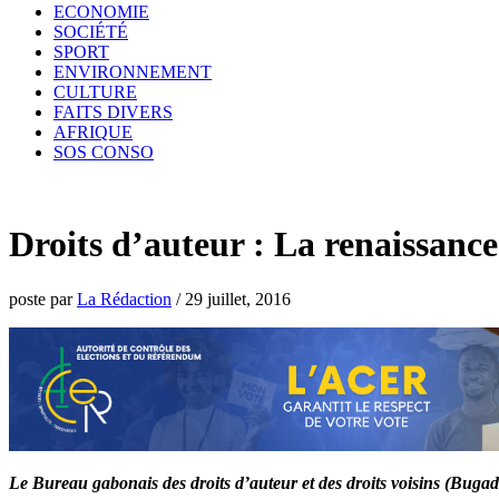
ECONOMIE
SOCIÉTÉ
SPORT
ENVIRONNEMENT
CULTURE
FAITS DIVERS
AFRIQUE
SOS CONSO
Droits d’auteur : La renaissanc
poste par
La Rédaction
/
29 juillet, 2016
Le Bureau gabonais des droits d’auteur et des droits voisins (Bugada)