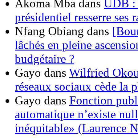
Akoma Mba
dans
UDB : u
présidentiel resserre ses
Nfang Obiang
dans
[Bou
lâchés en pleine ascensio
budgétaire ?
Gayo
dans
Wilfried Okou
réseaux sociaux cède la pl
Gayo
dans
Fonction publ
automatique n’existe nulle
inéquitable» (Laurence 