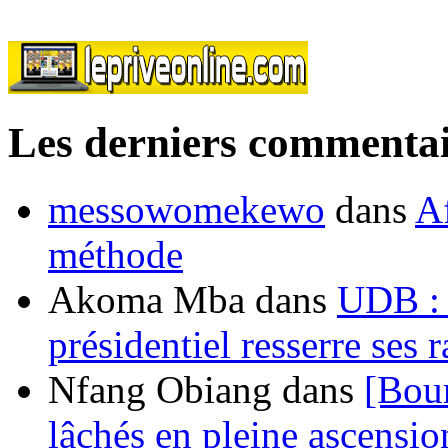
Les derniers commentai
messowomekewo
dans
Af
méthode
Akoma Mba
dans
UDB : u
présidentiel resserre ses
Nfang Obiang
dans
[Bou
lâchés en pleine ascensio