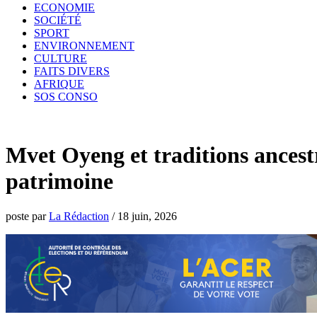
ECONOMIE
SOCIÉTÉ
SPORT
ENVIRONNEMENT
CULTURE
FAITS DIVERS
AFRIQUE
SOS CONSO
Mvet Oyeng et traditions ancestr
patrimoine
poste par
La Rédaction
/
18 juin, 2026