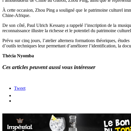
l’ambassadeur de Chine au Gabon, Zhou Ping, ainsi que le représe
À cette occasion, Zhou Ping a souligné que le patrimoine culturel imm
Chine-Afrique.
De son côté, Paul Ulrich Kessany a rappelé l’inscription de la musiq
reconnaissance illustre la richesse et le potentiel du patrimoine culture
Prévu sur cinq jours, l’atelier alternera formations théoriques, étude
d’outils techniques leur permettant d’améliorer l’identification, la doc
Thécia Nyomba
Ces articles peuvent aussi vous intéresser
Tweet