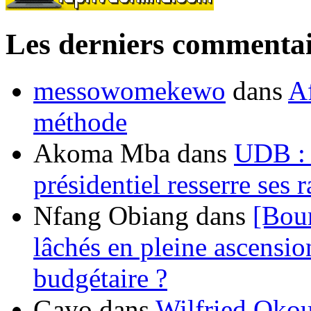
Les derniers commentai
messowomekewo
dans
Af
méthode
Akoma Mba
dans
UDB : u
présidentiel resserre ses
Nfang Obiang
dans
[Bou
lâchés en pleine ascensio
budgétaire ?
Gayo
dans
Wilfried Okou