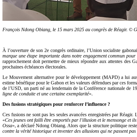
François Ndong Obiang, le 15 mars 2025 au congrès de Réagir. ©
À l’ouverture de son 2e congrès ordinaire, l’Union socialiste gabona
marque une étape importante dans notre engagement commun pour rec
rapprochement doit permettre de mieux répondre aux attentes des Gabo
prochaines échéances électorales.
Le Mouvement alternative pour le développement (MAPD) a lui aussi 
estime bénéfique pour le Gabon et les valeurs défendues par ces form
de l’USD, un parti né au lendemain de la Conférence nationale de 19
ligne de conduite et une certaine exemplarité
».
Des fusions stratégiques pour renforcer l’influence ?
Ces fusions ne sont pas les seules avancées enregistrées par Réagir.
«
Ces jeunes ont failli être emportés par l’illusion et le mensonge et i
Ossa
», a déclaré Ndong Obiang. Alors que la structure politique reste e
contre la vérité historique et inventer des allusions qui ne passent p