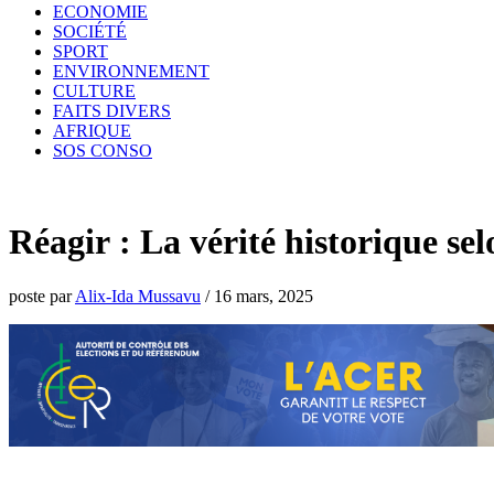
ECONOMIE
SOCIÉTÉ
SPORT
ENVIRONNEMENT
CULTURE
FAITS DIVERS
AFRIQUE
SOS CONSO
Réagir : La vérité historique 
poste par
Alix-Ida Mussavu
/
16 mars, 2025