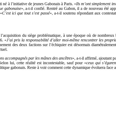
ti né à l’initiative de jeunes Gabonais à Paris. «
Ils m’ont simplement invi
que gabonaise
», a-t-il confié. Rentré au Gabon, il a de nouveau été app
 «
C’est ici que tout s’est passé
», a-t-il soutenu répondant aux contestat
’acquisition du siège problématique, à une époque où de nombreux bail
6. «
J’ai pris la responsabilité d’aller moi-même rencontrer les proprié
onnement des deux factions sur l’échiquier est désormais diamétralemen
tuel.
ions accompagnés par les mânes des ancêtres
», a-t-il affirmé, ajoutant 
Selon lui, cette réalité est incontestable, sauf pour «
ceux qui s’égare
litique gabonais. Reste à voir comment cette dynamique évoluera face aux