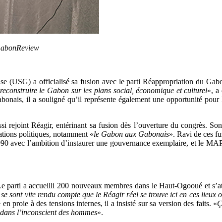
 GabonReview
ise (USG) a officialisé sa fusion avec le parti Réappropriation du Gab
onstruire le Gabon sur les plans social, économique et culturel
», a
nais, il a souligné qu’il représente également une opportunité pour le 
rejoint Réagir, entérinant sa fusion dès l’ouverture du congrès. Son
ations politiques, notamment «
le Gabon aux Gabonais
». Ravi de ces f
90 avec l’ambition d’instaurer une gouvernance exemplaire, et le MAP
 Le parti a accueilli 200 nouveaux membres dans le Haut-Ogooué et s’at
ls se sont vite rendu compte que le Réagir réel se trouve ici en ces lieu
n proie à des tensions internes, il a insisté sur sa version des faits. «
Ç
as dans l’inconscient des hommes
».