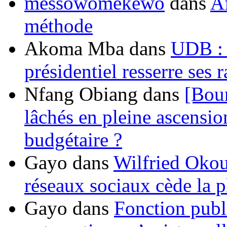
messowomekewo
dans
Af
méthode
Akoma Mba
dans
UDB : u
présidentiel resserre ses
Nfang Obiang
dans
[Bou
lâchés en pleine ascensio
budgétaire ?
Gayo
dans
Wilfried Okou
réseaux sociaux cède la pl
Gayo
dans
Fonction publ