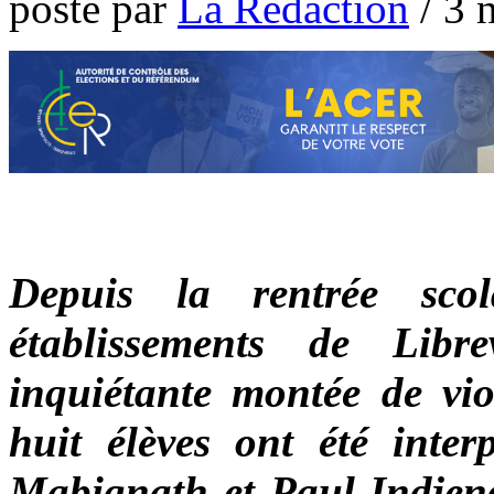
poste par
La Rédaction
/
3 
Depuis la rentrée sco
établissements de Libr
inquiétante montée de vio
huit élèves ont été inter
Mabignath et Paul-Indjend