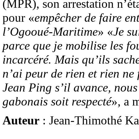
(MPR), son arrestation n’éta
pour «
empêcher de faire en
l’Ogooué-Maritime
» «
Je su
parce que je mobilise les fo
incarcéré. Mais qu’ils sache
n’ai peur de rien et rien ne 
Jean Ping s’il avance, nous 
gabonais soit respecté
», a 
Auteur
: Jean-Thimothé K