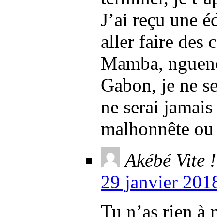
J’ai reçu une é
aller faire des 
Mamba, nguene
Gabon, je ne se
ne serai jamais
malhonnête ou 
Akébé Vite !
29 janvier 201
Tu n’as rien à 