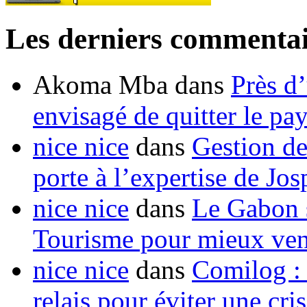
Les derniers commentai
Akoma Mba
dans
Près d
envisagé de quitter le pa
nice nice
dans
Gestion de
porte à l’expertise de Jo
nice nice
dans
Le Gabon s
Tourisme pour mieux vend
nice nice
dans
Comilog :
relais pour éviter une cr