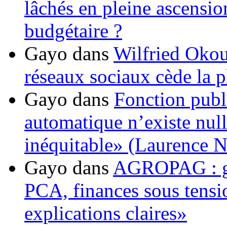
lâchés en pleine ascensio
budgétaire ?
Gayo
dans
Wilfried Okou
réseaux sociaux cède la pl
Gayo
dans
Fonction publ
automatique n’existe nulle
inéquitable» (Laurence 
Gayo
dans
AGROPAG : gou
PCA, finances sous tens
explications claires»