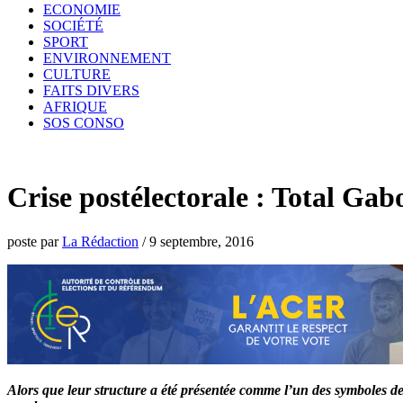
ECONOMIE
SOCIÉTÉ
SPORT
ENVIRONNEMENT
CULTURE
FAITS DIVERS
AFRIQUE
SOS CONSO
Crise postélectorale : Total Gab
poste par
La Rédaction
/
9 septembre, 2016
Alors que leur structure a été présentée comme l’un des symboles de la