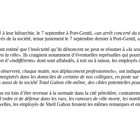
à leur hiérarchie, le 7 septembre à Port-Gentil,
«un arrêt concerté du 
e la société, tenue justement le 7 septembre dernier à Port-Gentil, au c
s ont estimé que l’insécurité qu’ils dénoncent ne peut se résumer à
«la seu
s la ville»
. Ils craignent notamment d’éventuelles représailles qui pour
et d’
«indifférents»
dont sont affabulés, à tort ou à raison, les employés
i observent, chaque matin, nos déplacement professionnels»,
ont indiqué
registrés dans les domiciles de certains de nos collègues, en poste sur 
s aussi de la société Total Gabon elle-même, des cibles potentielles po
on est loin d’être revenue à la normale dans la cité pétrolière, contraire
l’ordre et de défense dans les rues, les rumeurs de ville morte, les nom
elles, les employés de Shell Gabon feraient les mêmes remarques et env