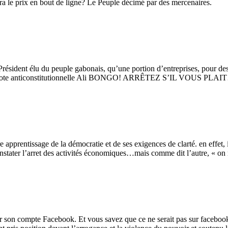
era le prix en bout de ligne? Le Peuple décimé par des mercenaires.
 Président élu du peuple gabonais, qu’une portion d’entreprises, pour des
u despote anticonstitutionnelle Ali BONGO! ARRÊTEZ S’IL VOUS PLA
re apprentissage de la démocratie et de ses exigences de clarté. en effet,
nstater l’arret des activités économiques…mais comme dit l’autre, « on n
sur son compte Facebook. Et vous savez que ce ne serait pas sur faceb