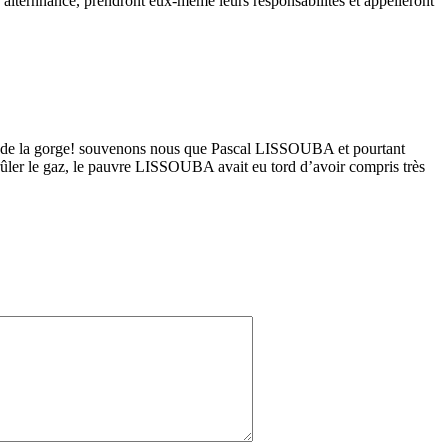
u l’alternnance, prendront eux-même leurs responsabilités et appelleront
rs de la gorge! souvenons nous que Pascal LISSOUBA et pourtant
r le gaz, le pauvre LISSOUBA avait eu tord d’avoir compris très