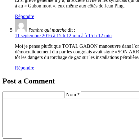
Et si grève générale il y a, la société civile et les syndicats qu
à au « Gabon mort », eux même aux côtés de Jean Ping.
Répondre
l'ombre qui marche
dit :
11 septembre 2016 à 15 h 12 min à à 15 h 12 min
Moi je pense plutôt que TOTAL GABON manoeuvre dans l’ombre c
démocratiquement élu par les congolais avait signé »SON AR
tôt les dangers du torchage de gaz sur les installations pétrolière
Répondre
Post a Comment
Nom *