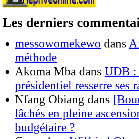
Les derniers commentai
messowomekewo
dans
Af
méthode
Akoma Mba
dans
UDB : u
présidentiel resserre ses
Nfang Obiang
dans
[Bou
lâchés en pleine ascensio
budgétaire ?