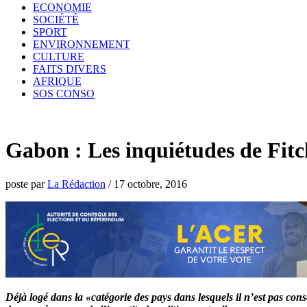
ECONOMIE
SOCIÉTÉ
SPORT
ENVIRONNEMENT
CULTURE
FAITS DIVERS
AFRIQUE
SOS CONSO
Gabon : Les inquiétudes de Fitc
poste par
La Rédaction
/
17 octobre, 2016
Déjà logé dans la «catégorie des pays dans lesquels il n’est pas con