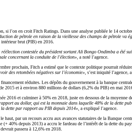
, si l’on en croit Fitch Ratings. Dans une analyse publiée le 14 octobre 
uction de pétrole en raison de la vieillesse des champs de pétrole va é
 intérieur brut (PIB) en 2016.
 réélection contestée du président sortant Ali Bongo Ondimba a été suiv
nale concernant la conduite de l’élection»,
a noté l’agence.
cembre prochain, Fitch a estimé que le contexte politique pourrait rédui
avoir des retombées négatives sur l’économie»,
s’est iniquité l’agence, a
 de financement réduites. Les dépôts du gouvernement à la banque centra
 de 2015 et à environ 880 millions de dollars (6,2% du PIB) en mai 201
’année 2016 et culminer à 50% en 2018, juste en dessous de la moyenne 
pport au dollar, qui est la monnaie dans laquelle 48% de la dette publi
de la dette par rapport au PIB depuis 2014»,
a expliqué l’agence.
le haut, par un recours accru aux avances statutaires de la Banque centr
 (+ 40% depuis 2013) a accru le fardeau de l’intérêt de la dette du pays
 devrait passera à 12,6% en 2018.