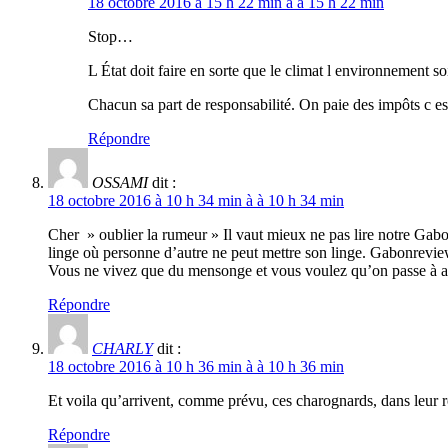
18 octobre 2016 à 15 h 22 min à à 15 h 22 min
Stop…
L État doit faire en sorte que le climat l environnement so
Chacun sa part de responsabilité. On paie des impôts c est
Répondre
OSSAMI
dit :
18 octobre 2016 à 10 h 34 min à à 10 h 34 min
Cher » oublier la rumeur » Il vaut mieux ne pas lire notre Gabon
linge où personne d’autre ne peut mettre son linge. Gabonrevie
Vous ne vivez que du mensonge et vous voulez qu’on passe à aut
Répondre
CHARLY
dit :
18 octobre 2016 à 10 h 36 min à à 10 h 36 min
Et voila qu’arrivent, comme prévu, ces charognards, dans leur 
Répondre