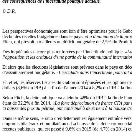
des conséquences de l’incertitude politique actuelle.
© D.R.
Les perspectives économiques sont loin d’être optimistes pour le Gabon
déclin des recettes budgétaires dans le pays.
«La diminution de la prod
Fitch, qui prévoit par ailleurs un déficit budgétaire de 2,5% du Produit
Des inquiétudes encore plus renforcées par l’incertitude politique.
«La
l’opposition et les critiques d’une partie de la communauté internatio
Et alors que les élections législatives sont prévues dans le pays en dé
d’assainissement budgétaire.
«L’escalade dans l’incertitude pourrait 
En effet, les réserves fiscales du Gabon sont épuisées et les options
dollars (8,6% du PIB) à la fin de l’année 2014 à 8,2% du PIB à la fin
Selon Fitch, la dette publique va atteindre 48% du PIB à la fin de l
étant de 32,2% à fin 2014.
«La forte dépréciation du francs CFA par ra
la baisse des prix du pétrole, ont contribué à deux tiers à la hausse 
Dans le même sens, le ratio d’endettement est également entraîné vers 
emprunts bilatéraux et multilatéraux. La hausse de la dette commerciale
recettes publiques, qui est passé à 9,6% en 2015 (de 4,7% en 2014) et