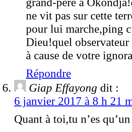
grand-père à Okondja!o
ne vit pas sur cette te
pour lui marche,ping c’e
Dieu!quel observateur
à cause de votre ignor
Répondre
Giap Effayong
dit :
6 janvier 2017 à 8 h 21 m
Quant à toi,tu n’es qu’u