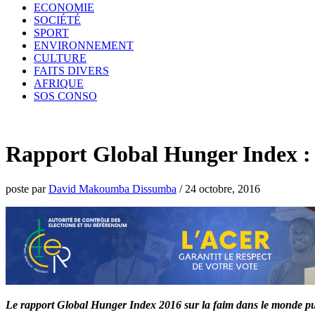
ECONOMIE
SOCIÉTÉ
SPORT
ENVIRONNEMENT
CULTURE
FAITS DIVERS
AFRIQUE
SOS CONSO
Rapport Global Hunger Index : 
poste par
David Makoumba Dissumba
/
24 octobre, 2016
Le rapport Global Hunger Index 2016 sur la faim dans le monde publ