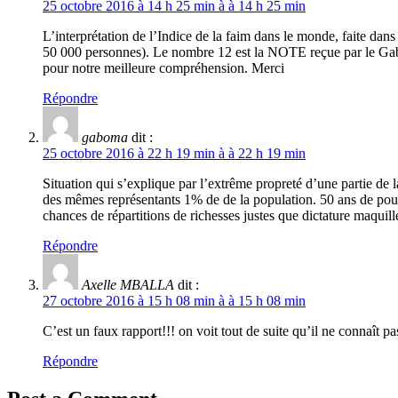
25 octobre 2016 à 14 h 25 min à à 14 h 25 min
L’interprétation de l’Indice de la faim dans le monde, faite dans
50 000 personnes). Le nombre 12 est la NOTE reçue par le Gabon 
pour notre meilleure compréhension. Merci
Répondre
gaboma
dit :
25 octobre 2016 à 22 h 19 min à à 22 h 19 min
Situation qui s’explique par l’extrême propreté d’une partie de
des mêmes représentants 1% de de la population. 50 ans de pouvo
chances de répartitions de richesses justes que dictature maqui
Répondre
Axelle MBALLA
dit :
27 octobre 2016 à 15 h 08 min à à 15 h 08 min
C’est un faux rapport!!! on voit tout de suite qu’il ne connaît p
Répondre