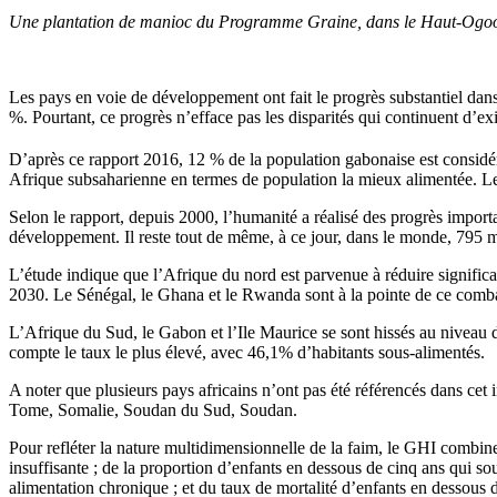
Une plantation de manioc du Programme Graine, dans le Haut-Ogoou
Les pays en voie de développement ont fait le progrès substantiel dan
%. Pourtant, ce progrès n’efface pas les disparités qui continuent d’exi
D’après ce rapport 2016, 12 % de la population gabonaise est considé
Afrique subsaharienne en termes de population la mieux alimentée. Le 
Selon le rapport, depuis 2000, l’humanité a réalisé des progrès importa
développement. Il reste tout de même, à ce jour, dans le monde, 795 m
L’étude indique que l’Afrique du nord est parvenue à réduire significa
2030. Le Sénégal, le Ghana et le Rwanda sont à la pointe de ce combat
L’Afrique du Sud, le Gabon et l’Ile Maurice se sont hissés au niveau
compte le taux le plus élevé, avec 46,1% d’habitants sous-alimentés.
A noter que plusieurs pays africains n’ont pas été référencés dans ce
Tome, Somalie, Soudan du Sud, Soudan.
Pour refléter la nature multidimensionnelle de la faim, le GHI combine
insuffisante ; de la proportion d’enfants en dessous de cinq ans qui sou
alimentation chronique ; et du taux de mortalité d’enfants en dessous 