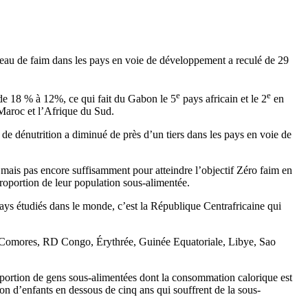
iveau de faim dans les pays en voie de développement a reculé de 29
e
e
de 18 % à 12%, ce qui fait du Gabon le 5
pays africain et le 2
en
 Maroc et l’Afrique du Sud.
 de dénutrition a diminué de près d’un tiers dans les pays en voie de
 mais pas encore suffisamment pour atteindre l’objectif Zéro faim en
roportion de leur population sous-alimentée.
ys étudiés dans le monde, c’est la République Centrafricaine qui
ert, Comores, RD Congo, Érythrée, Guinée Equatoriale, Libye, Sao
proportion de gens sous-alimentées dont la consommation calorique est
tion d’enfants en dessous de cinq ans qui souffrent de la sous-