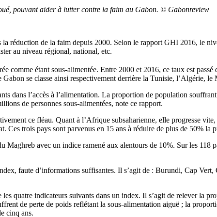
é, pouvant aider à lutter contre la faim au Gabon. © Gabonreview
s la réduction de la faim depuis 2000. Selon le rapport GHI 2016, le n
ster au niveau régional, national, etc.
rée comme étant sous-alimentée. Entre 2000 et 2016, ce taux est passé 
Gabon se classe ainsi respectivement derrière la Tunisie, l’Algérie, le
nts dans l’accès à l’alimentation. La proportion de population souffrant
illions de personnes sous-alimentées, note ce rapport.
tivement ce fléau. Quant à l’Afrique subsaharienne, elle progresse vite,
. Ces trois pays sont parvenus en 15 ans à réduire de plus de 50% la p
 du Maghreb avec un indice ramené aux alentours de 10%. Sur les 118 pa
t index, faute d’informations suffisantes. Il s’agit de : Burundi, Cap V
 les quatre indicateurs suivants dans un index. Il s’agit de relever la 
ffrent de perte de poids reflétant la sous-alimentation aiguë ; la propor
de cinq ans.