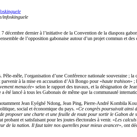
/infoskinguele
7 décembre dernier à l’initiative de la Convention de la diaspora gabonai
er l’ensemble de l’opposition gabonaise autour d’un projet commun et des 
. Pêle-mêle, l’organisation d’une Conférence nationale souveraine ; la 
 parvenir à la mise en accusation d’Ali Bongo pour «
haute trahison
» ;
vement menacée
» selon le rapport des travaux, et la désignation de Jea
rale a été lancé à tous les Gabonais de même que la communauté internat
ion, notamment Jean Eyéghé Ndong, Jean Ping, Pierre-André Kombila K
politique, social et économique du pays. «
Ce congrès poursuivait ainsi d
le de proposer une charte et une feuille de route pour sortir le Gabon de s
t probant et satisfaisant pour les joutes électorales à venir. «
Les calculs
ieur de la nation. Il faut taire nos querelles pour mieux avancer
», ont dé