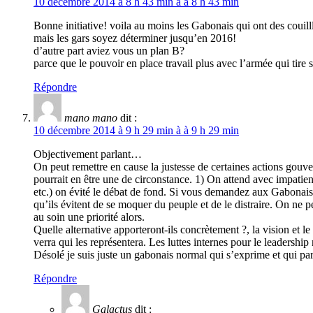
10 décembre 2014 à 8 h 43 min à à 8 h 43 min
Bonne initiative! voila au moins les Gabonais qui ont des couill
mais les gars soyez déterminer jusqu’en 2016!
d’autre part aviez vous un plan B?
parce que le pouvoir en place travail plus avec l’armée qui tire s
Répondre
mano mano
dit :
10 décembre 2014 à 9 h 29 min à à 9 h 29 min
Objectivement parlant…
On peut remettre en cause la justesse de certaines actions gouvern
pourrait en être une de circonstance. 1) On attend avec impatien
etc.) on évité le débat de fond. Si vous demandez aux Gabonais du 
qu’ils évitent de se moquer du peuple et de le distraire. On ne 
au soin une priorité alors.
Quelle alternative apporteront-ils concrètement ?, la vision et le
verra qui les représentera. Les luttes internes pour le leadershi
Désolé je suis juste un gabonais normal qui s’exprime et qui par
Répondre
Galactus
dit :