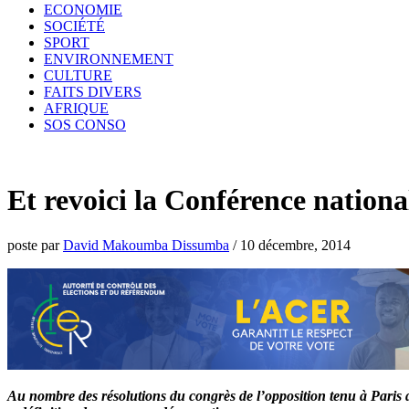
ECONOMIE
SOCIÉTÉ
SPORT
ENVIRONNEMENT
CULTURE
FAITS DIVERS
AFRIQUE
SOS CONSO
Et revoici la Conférence nation
poste par
David Makoumba Dissumba
/
10 décembre, 2014
Au nombre des résolutions du congrès de l’opposition tenu à Paris d