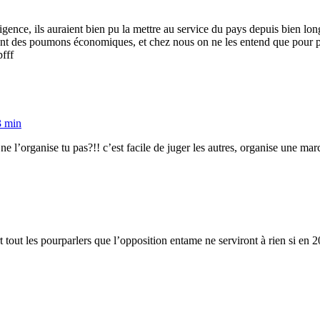
lligence, ils auraient bien pu la mettre au service du pays depuis bien l
t des poumons économiques, et chez nous on ne les entend que pour parl
fff
3 min
ne l’organise tu pas?!! c’est facile de juger les autres, organise une m
art tout les pourparlers que l’opposition entame ne serviront à rien si en