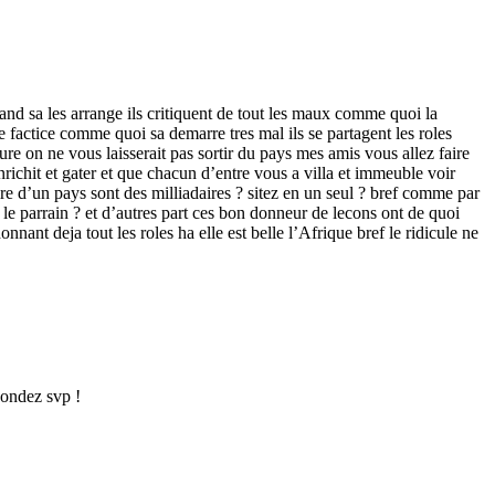
and sa les arrange ils critiquent de tout les maux comme quoi la
 de factice comme quoi sa demarre tres mal ils se partagent les roles
re on ne vous laisserait pas sortir du pays mes amis vous allez faire
richit et gater et que chacun d’entre vous a villa et immeuble voir
e d’un pays sont des milliadaires ? sitez en un seul ? bref comme par
le parrain ? et d’autres part ces bon donneur de lecons ont de quoi
nant deja tout les roles ha elle est belle l’Afrique bref le ridicule ne
pondez svp !