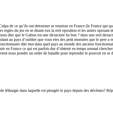
ulpa de ce qu’ils ont detourner se reunisse en France (le France qui qu
les regles du jeu en se disant eux la reel oposition et les autres oposant
ous dire que le Gabon est une dictacture ha bon ? dans une reel dictactu
ant au pays d’oublier que vous etes des petit monstres que le pere a en
fonctionnaire dite moi dans quel pays au monde des anciens fonctionnair
nir en France ce qui est parfois dur d’obtenir en temps normal chercher 
 vient nous pondre un ordre de bataille pour reprendre le pouvoir en se don
de léthargie dans laquelle est plongée le pays depuis des décénies? Ré