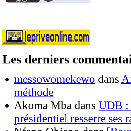
Les derniers commentai
messowomekewo
dans
Af
méthode
Akoma Mba
dans
UDB : u
présidentiel resserre ses