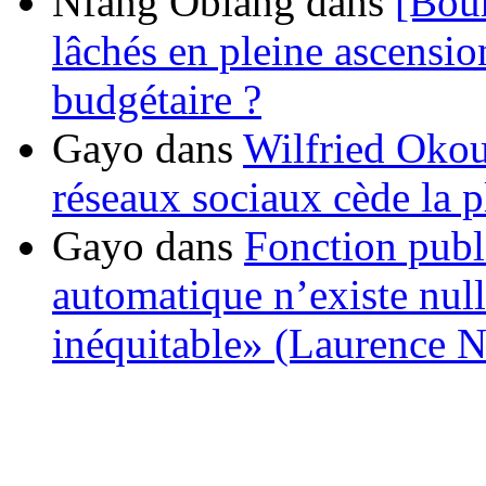
Nfang Obiang
dans
[Bou
lâchés en pleine ascensio
budgétaire ?
Gayo
dans
Wilfried Okou
réseaux sociaux cède la pl
Gayo
dans
Fonction publ
automatique n’existe nulle
inéquitable» (Laurence 