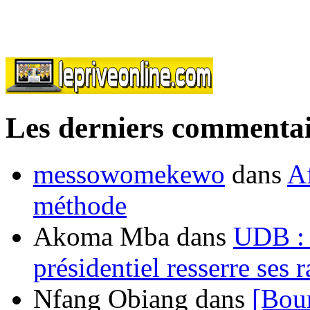
Les derniers commentai
messowomekewo
dans
Af
méthode
Akoma Mba
dans
UDB : u
présidentiel resserre ses
Nfang Obiang
dans
[Bou