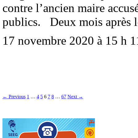
contre l’ancien maire accus
publics. Deux mois après 
17 novembre 2020 à 15 h 1
← Previous
1
…
4
5
6
7
8
…
67
Next →