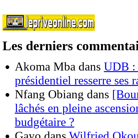
Les derniers commentai
Akoma Mba
dans
UDB : u
présidentiel resserre ses
Nfang Obiang
dans
[Bou
lâchés en pleine ascensio
budgétaire ?
Gayo
dans
Wilfried Okou